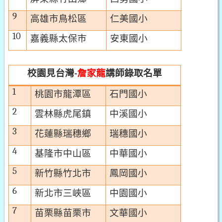
9
高雄市鳥松區
仁美國小
10
嘉義縣太保巿
安東國小
校園見台灣
詹家龍
講師
錄取名單
-
1
桃園市龍潭區
石門國小
2
雲林縣虎尾鎮
中溪國小
3
花蓮縣瑞穗鄉
瑞穗國小
4
基隆市中山區
中華國小
5
新竹縣竹北市
鳳岡國小
6
新北市三峽區
中園國小
7
苗栗縣苗栗市
文華國小