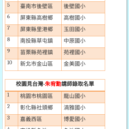
5
臺南市後壁區
後壁國小
6
屏東縣高樹鄉
高樹國小
7
屏東縣里港鄉
玉田國小
8
南投縣草屯鎮
中原國小
9
苗栗縣苑裡鎮
苑裡國小
10
新北市金山區
金美國小
校園見台灣
朱宥勳
講師
錄取名單
-
1
桃園市桃園區
龍山國小
2
彰化縣社頭鄉
湳雅國小
3
嘉義西區
博愛國小