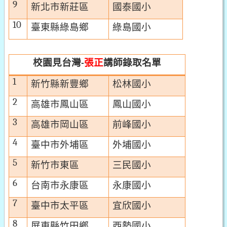
9
新北市新莊區
國泰國小
10
臺東縣綠島鄉
綠島國小
校園見台灣
張正
講師
錄取名單
-
1
新竹縣新豐鄉
松林國小
2
高雄市鳳山區
鳳山國小
3
高雄市岡山區
前峰國小
4
臺中市外埔區
外埔國小
5
新竹市東區
三民國小
6
台南市永康區
永康國小
7
臺中市太平區
宜欣國小
8
屏東縣竹田鄉
西勢國小