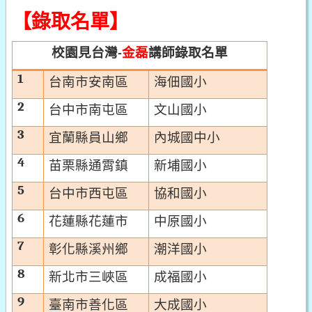
【錄取名單】
校園見台灣
金磊
講師
錄取名單
-
1
台南市安南區
海佃國小
2
台中市南屯區
文山國小
3
宜蘭縣員山鄉
內城國中小
4
苗栗縣通霄鎮
新埔國小
5
台中市西屯區
協和國小
6
花蓮縣花蓮市
中原國小
7
彰化縣溪州鄉
潮洋國小
8
新北市三峽區
成福國小
9
臺南市善化區
大成國小