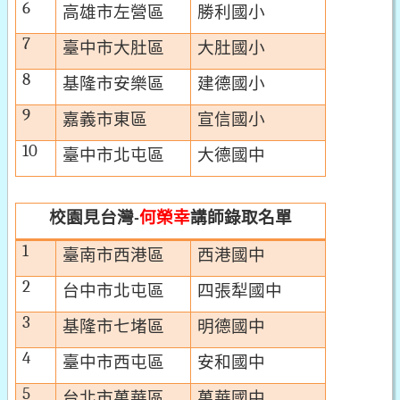
6
高雄市左營區
勝利國小
7
臺中市大肚區
大肚國小
8
基隆市安樂區
建德國小
9
嘉義市東區
宣信國小
10
臺中市北屯區
大德國中
校園見台灣
何榮幸
講師
錄取名單
-
1
臺南市西港區
西港國中
2
台中市北屯區
四張犁國中
3
基隆市七堵區
明德國中
4
臺中市西屯區
安和國中
5
台北市萬華區
萬華國中