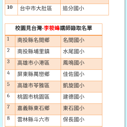
10
台中市大肚區
追分國小
校園見台灣
李筱峰
講師
錄取名單
-
1
南投縣名間鄉
名間國小
2
南投縣埔里鎮
水尾國小
3
高雄市小港區
鳳鳴國小
4
屏東縣萬巒鄉
佳佐國小
5
高雄市苓雅區
凱旋國小
6
桃園市桃園區
建德國小
7
嘉義縣東石鄉
東石國小
8
雲林縣斗六市
保長國小