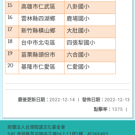
15
高雄市仁武區
八卦國小
16
雲林縣四湖鄉
鹿場國小
17
新竹縣橫山鄉
大肚國小
18
台中市北屯區
四張犁國小
19
苗栗縣頭份市
六合國小
20
基隆市仁愛區
仁愛國小
最後更新日期：
2022-12-14
|
發佈日期：
2022-12-13
點擊率：
1375
|
財團法人台灣閱讀文化基金會
542 南投縣草屯鎮中正路567-11號1樓
45369493