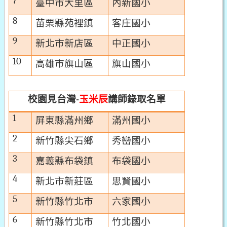
7
臺中市大里區
內新國小
8
苗栗縣苑裡鎮
客庄國小
9
新北市新店區
中正國小
10
高雄市旗山區
旗山國小
校園見台灣
玉米辰
講師
錄取名單
-
1
屏東縣滿州鄉
滿州國小
2
新竹縣尖石鄉
秀巒國小
3
嘉義縣布袋鎮
布袋國小
4
新北市新莊區
思賢國小
5
新竹縣竹北市
六家國小
6
新竹縣竹北市
竹北國小