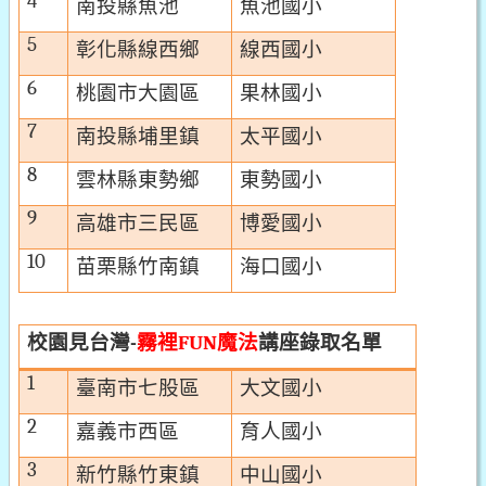
4
南投縣魚池
魚池國小
5
彰化縣線西鄉
線西國小
6
桃園市大園區
果林國小
7
南投縣埔里鎮
太平國小
8
雲林縣東勢鄉
東勢國小
9
高雄市三民區
博愛國小
10
苗栗縣竹南鎮
海口國小
校園見台灣
霧裡
魔法
講座
錄取名單
-
FUN
1
臺南市七股區
大文國小
2
嘉義市西區
育人國小
3
新竹縣竹東鎮
中山國小