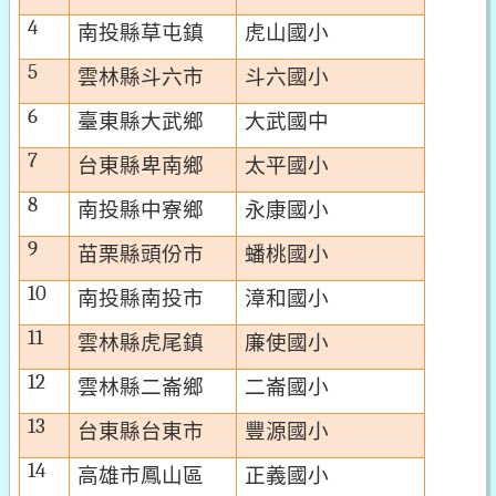
4
南投縣草屯鎮
虎山國小
5
雲林縣斗六市
斗六國小
6
臺東縣大武鄉
大武國中
7
台東縣卑南鄉
太平國小
8
南投縣中寮鄉
永康國小
9
苗栗縣頭份市
蟠桃國小
10
南投縣南投市
漳和國小
11
雲林縣虎尾鎮
廉使國小
12
雲林縣二崙鄉
二崙國小
13
台東縣台東市
豐源國小
14
高雄市鳳山區
正義國小