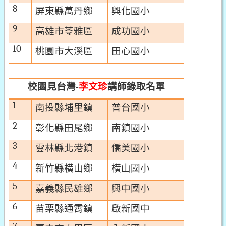
8
屏東縣萬丹鄉
興化國小
9
高雄市苓雅區
成功國小
10
桃園市大溪區
田心國小
校園見台灣
李文珍
講師
錄取名單
-
1
南投縣埔里鎮
普台國小
2
彰化縣田尾鄉
南鎮國小
3
雲林縣北港鎮
僑美國小
4
新竹縣橫山鄉
橫山國小
5
嘉義縣民雄鄉
興中國小
6
苗栗縣通霄鎮
啟新國中