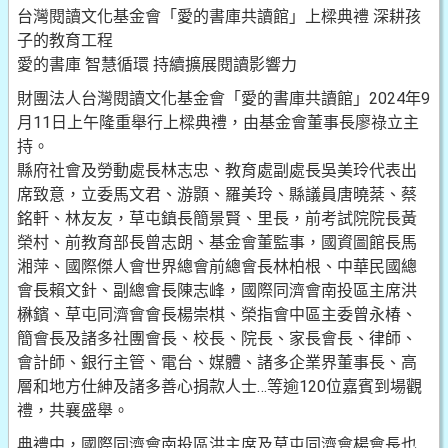
台灣閱讀文化基金會「愛的書庫共讀館」上樑典禮 深耕孩
子的教育工程
愛的書庫 智慧循環 持續擴展閱讀影響力
財團法人台灣閱讀文化基金會「愛的書庫共讀館」2024年9
月11日上午隆重舉行上樑典禮，由基金會董事長廖祿立主
持。
縣府社會及勞動處長林志忠、教育處副處長吳美玲代表出
席致意，立委馬文君、游顥、羅美玲、縣議員唐曉棻、蔡
銘軒、林友友，草屯鎮長簡景賢、里長，前考試院院長黃
榮村、前教育部長曾志朗、基金會董監事，國資圖館長馬
湘萍、國際傑人會世界總會前總會長林柏根、中華民國總
會長賴文針、副總會長陳志峰，國際同濟會南投區主席洪
楙鑌、草屯同濟會會長楊崇棋、榮指會中區主委曾永椿、
簡會長及諸多社團會長、校長、院長、家長會長、律師、
會計師、銀行主管、電台、媒體、諸多企業界董事長、高
層和地方仕紳及諸多善心捐款人士…等逾120位嘉賓到場觀
禮，共襄盛舉。
典禮中，國際同濟會南投區洪主席及草屯同濟會楊會長也