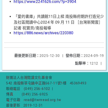
https://www.2241626.com/?p=3904
「愛的書庫」共讀館11日上樑 南投縣府期許打造兒少
及社區閱讀中心2024 年 09 月 11 日 ［台灣新聞雲］
記者 祝寶貝/南投報導
https://886.news/archives/220380
最後更新日期：
2025-12-30
|
發佈日期：
2024-09-19
點擊率：
1212
|
財團法人台灣閱讀文化基金會
542 南投縣草屯鎮中正路567-11號1樓
45369493
聯絡電話
(049) 256-6102
|
傳真
(049) 256-6925
電子信箱
read@twnread.org.tw
最後更新
2019-12-31