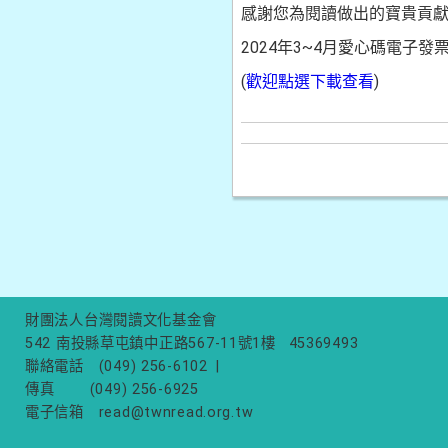
感謝您為閱讀做出的寶貴貢
2024年3~4月愛心碼電子發
(
歡迎點選下載查看
)
財團法人台灣閱讀文化基金會
542 南投縣草屯鎮中正路567-11號1樓
45369493
聯絡電話
(049) 256-6102
|
傳真
(049) 256-6925
電子信箱
read@twnread.org.tw