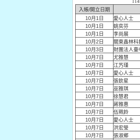
11
入帳/開立日期
10月1日
愛心人士
10月1日
姚奕芬
10月1日
李尚展
10月2日
關東鑫林科
10月3日
財團法人臺
10月7日
尤雅慧
10月7日
江艿瑾
10月7日
愛心人士
10月7日
張欽星
10月7日
巫雅琪
10月7日
徐慧君
10月7日
蔣雅惠
10月7日
伍珮鈴
10月7日
愛心人士
10月7日
洪宏瑩
10月7日
張淑鄉