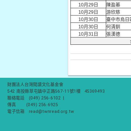
10月29日
陳盈蓁
10月29日
游欣慈
10月30日
臺中市烏日
10月30日
何清釧
10月31日
張漢德
財團法人台灣閱讀文化基金會
542 南投縣草屯鎮中正路567-11號1樓
45369493
聯絡電話
(049) 256-6102
|
傳真
(049) 256-6925
電子信箱
read@twnread.org.tw