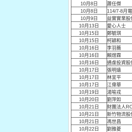
10月8日
蕭任傑
10月8日
114/7-
10月9日
益實實業股
10月13日
愛心人士
10月15日
鄭毓琪
10月15日
柯穎和
10月16日
李羽蕎
10月16日
賴煜霖
10月16日
通虔投資股
10月17日
張明遠
10月17日
林宜平
10月17日
江偉華
10月19日
湯喻戎
10月20日
劉萍如
10月21日
財團法人R
10月21日
新竹物流股
10月21日
馮世昌
10月22日
劉雅菱