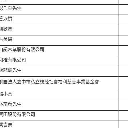
彭作奎先生
管淑娟
張欽星
古美瑶
川記木業股份有限公司
和橙有限公司
張龍雄先生
財團法人臺中市私立枝茂社會福利慈善事業基金會
張小真
林宗輝先生
寶田股份有限公司
蔡吉泰