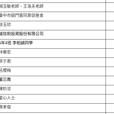
賴玉敏老師、王洛夫老師
臺中市鋁門窗同業促進會
徐玉欣
誠信和投資股份有限公司
5
年4班 李柏潁同學
林春宏
蔡于君
呂櫻梅
董芯喬
陳妙汝
愛心人士
周孝俊