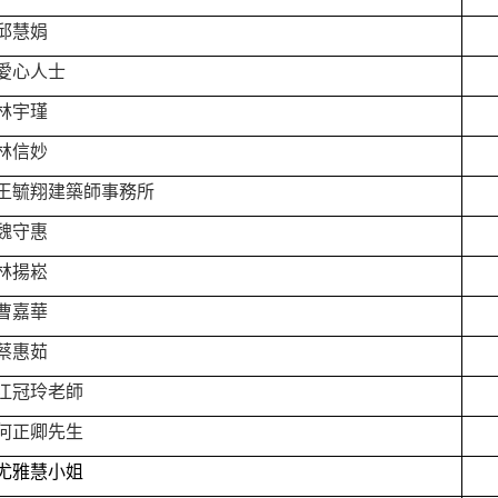
邱慧娟
愛心人士
林宇瑾
林信妙
王毓翔建築師事務所
魏守惠
林揚崧
曹嘉華
蔡惠茹
江冠玲老師
何正卿先生
尤雅慧小姐