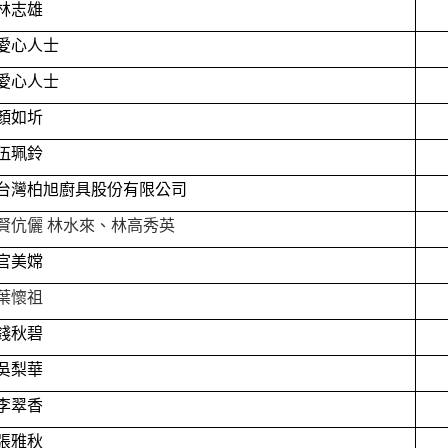
林志雄
愛心人士
愛心人士
顏如圻
伍珮鈴
台灣柏旭廚具股份有限公司
賢伉儷 林水來、林高秀英
官美嫦
葉懷祖
錢秋碧
吳梨華
李翠香
張雅秋