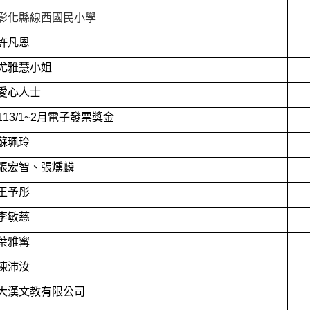
彰化縣線西國民小學
許凡恩
尤雅慧小姐
愛心人士
113/1~2
月電子發票獎金
蘇珮玲
張宏智、張燻麟
王予彤
李敏慈
葉雅寗
陳沛汝
大漢文教有限公司