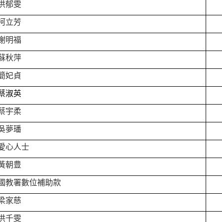
洪郁雯
柯立芳
謝明福
蘇秋萍
簡妃貞
蔡淑英
蔡宇柔
吳夢璠
愛心人士
黃朝豊
國教署數位補助款
梁家慈
洪千雯