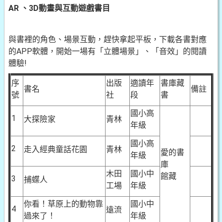
AR 、3D動畫與互動遊戲書目
與書裡的角色、場景互動，趕快拿起平板，下載各書對應
的APP軟體，開始一場有「立體場景」、「音效」的閱讀
體驗!
序
出版
適讀年
書庫藏
書名
備註
號
社
段
書
國小高
1
大探險家
青林
年級
國小高
2
走入經典童話花園
青林
愛的書
年級
庫
木田
國小中
館藏
3
捕蝶人
工場
年級
你看！草原上的動物靠
國小中
4
遠流
過來了！
年級