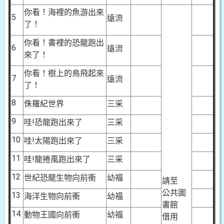
你看！海裡的魚游出來
5
遠流
了！
你看！書裡的恐龍跑出
6
遠流
來了！
你看！樹上的鳥飛起來
7
遠流
了！
8
侏羅紀世界
三采
9
哇!恐龍跑出來了
三采
10
哇!太陽跑出來了
三采
11
哇!龍捲風跑出來了
三采
12
世紀恐龍生物向前衝
幼福
請至
公共圖
13
海洋生物向前衝
幼福
書館
14
動物王國向前衝
幼福
借用