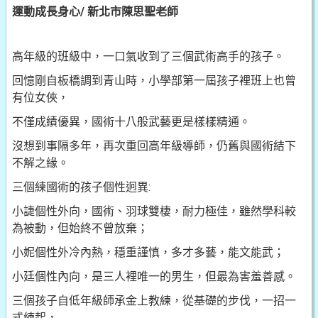
運動成長身心/ 新北市陳思聖老師
高年級的班級中，一口氣收到了三個武術高手的孩子。
回憶剛自板橋調到青山時，小學部第一屆孩子裡班上也曾
有位女俠，
不僅成績優異，國術十八般武藝更是樣樣精通。
沒想到事隔多年，再次重回高年級導師，仍舊與國術結下
不解之緣。
三個練國術的孩子個性迥異:
小誱個性外向，國術、羽球雙棲，耐力極佳，雖然學科較
為被動，但始終不曾放棄；
小妮個性外冷內熱，穩重謹慎，多才多藝，能文能武；
小廷個性內向，是三人裡唯一的男生，但最為害羞善感。
三個孩子自低年級師承金上教練，從基礎的步伐，一招一
式練起，