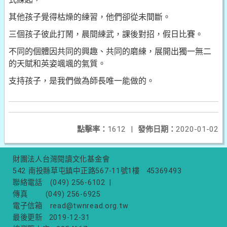
其他孩子覺得枯燥的練習，他們卻從未間斷。
三個孩子彼此打鬧，晨間練武，課後對招，假日比賽。
不同的個體因共同的興趣、共同的磨練，展開出獨一無二
的天賦和英姿颯颯的氣質。
支持孩子，是我們做為師長唯一能做的。
點擊率：
1612
|
發佈日期：
2020-01-02
財團法人台灣閱讀文化基金會
542 南投縣草屯鎮中正路567-11號1樓
45369493
聯絡電話
(049) 256-6102
|
傳真
(049) 256-6925
電子信箱
read@twnread.org.tw
最後更新
2019-12-31