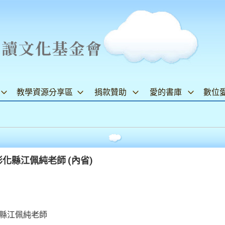
教學資源分享區
捐款贊助
愛的書庫
數位
化縣江佩純老師 (內省)
化縣江佩純老師