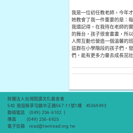
我是一位初任教老師，今年
她教會了我一件重要的是：
我還記得，在我待在老師的
的舞台，孩子很會畫畫，所
人際互動也營造一個溫馨的
這群在小學階段的孩子們，
們，能有更多力量去成長茁
財團法人台灣閱讀文化基金會
542 南投縣草屯鎮中正路567-11號1樓
45369493
聯絡電話
(049) 256-6102
|
傳真
(049) 256-6925
電子信箱
read@twnread.org.tw