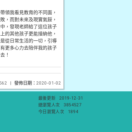
何帶領我看見教育的不同面，
失敗，而對未來及現實氣餒，
程中，發現老師給了這位孩子
班上的其他孩子更能接納他，
的是從日常生活的一切，引導
能有更多心力去陪伴我的孩子
下去！
562
|
發佈日期：
2020-01-02
最後更新
2019-12-31
總瀏覽人次
3854527
今日瀏覽人次
1894