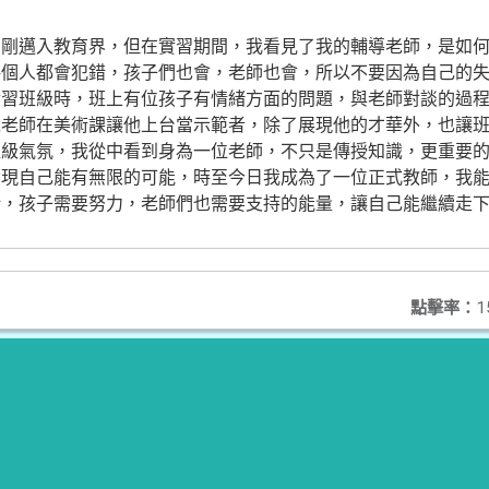
才剛邁入教育界，但在實習期間，我看見了我的輔導老師，是如
每個人都會犯錯，孩子們也會，老師也會，所以不要因為自己的
實習班級時，班上有位孩子有情緒方面的問題，與老師對談的過
以老師在美術課讓他上台當示範者，除了展現他的才華外，也讓
班級氣氛，我從中看到身為一位老師，不只是傳授知識，更重要
發現自己能有無限的可能，時至今日我成為了一位正式教師，我
壯，孩子需要努力，老師們也需要支持的能量，讓自己能繼續走
點擊率：
1