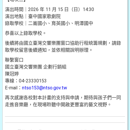
演出時間｜2026 年 11 月 15 日（日）14:30
演出地點｜臺中國家歌劇院
錄取學校｜二崙國小、育英國小、明潭國中
恭喜以上錄取學校。
後續將由國立臺灣交響樂團窗口協助行程統籌規劃，請錄
取學校留意後續通知，並依相關說明辦理。
聯繫窗口
國立臺灣交響樂團 企劃行銷組
陳冠婷
專線：04-23330153
E-mail：
ntso153@ntso.gov.tw
再次感謝各校對本計畫的支持與申請，期待與孩子們一同
走進音樂廳，在現場聆聽中開啟更豐富的藝文視野。