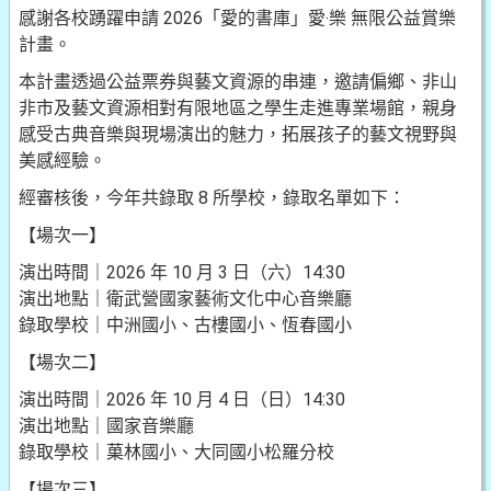
感謝各校踴躍申請 2026「愛的書庫」愛‧樂 無限公益賞樂
計畫。
本計畫透過公益票券與藝文資源的串連，邀請偏鄉、非山
非市及藝文資源相對有限地區之學生走進專業場館，親身
感受古典音樂與現場演出的魅力，拓展孩子的藝文視野與
美感經驗。
經審核後，今年共錄取 8 所學校，錄取名單如下：
【場次一】
演出時間｜2026 年 10 月 3 日（六）14:30
演出地點｜衛武營國家藝術文化中心音樂廳
錄取學校｜中洲國小、古樓國小、恆春國小
【場次二】
演出時間｜2026 年 10 月 4 日（日）14:30
演出地點｜國家音樂廳
錄取學校｜菓林國小、大同國小松羅分校
【場次三】