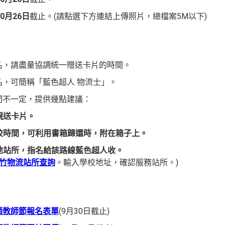
10月26日
截止。(請點選下方連結上傳照片，總檔案5M以下)
，請盡量協調統一贈送卡片的時間。
，可簡稱「藍色超人 物流士」。
不一定，提供幾點建議：
親送卡片。
時間，可利用書箱歸還時，附在箱子上。
站所，指名給該路線藍色超人收。
竹物流站所查詢
。輸入學校地址，確認服務站所。)
類教師節報名表單
(9月30日截止)