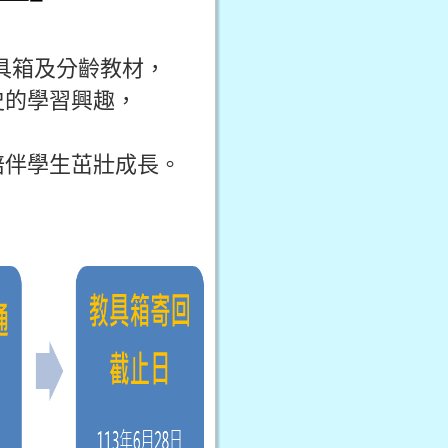
具箱及分齡教材，
史的學習興趣，
陪伴學生茁壯成長。