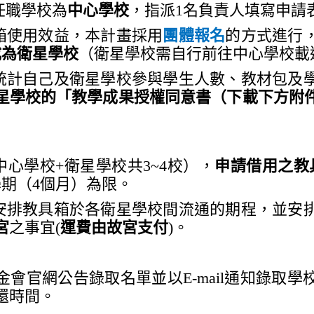
任職學校為
中心學校
，指派1名負責人填寫申請
具箱使用效益，本計畫採用
團體報名
的方式進行
成為衛星學校
（衛星學校需自行前往中心學校載
校統計自己及衛星學校參與學生人數、教材包及
星學校的「教學成果授權同意書（下載下方附
中心學校+衛星學校共3~4校），
申請借用之教
學期（4個月）為限。
須安排教具箱於各衛星學校間流通的期程，並安
宮
之事宜(
運費由故宮支付
)。
金會官網公告錄取名單並以E-mail通知錄取
還時間。