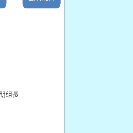
莊子朋組長