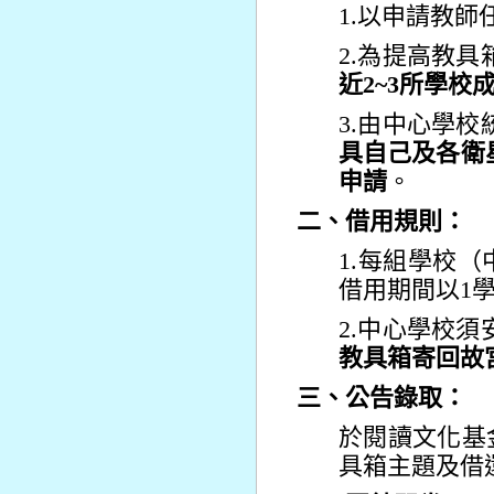
1.以申請教師
2.為提高教
近2~3所學校
3.由中心學
具自己及各衛
申請
。
二、借用規則：
1.每組學校（
借用期間以1
2.中心學校
教具箱寄回故
三、公告錄取：
於閱讀文化基
具箱主題及借