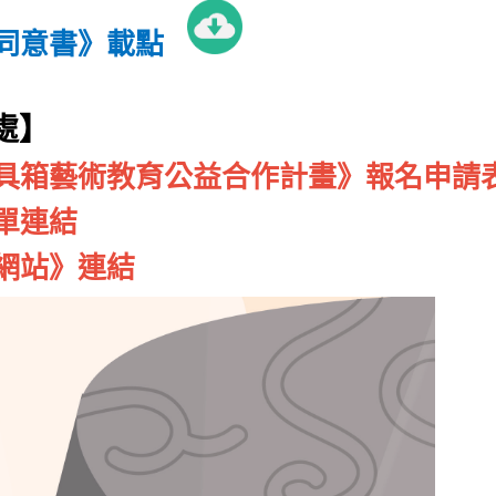
權同意書》載點
處】
具箱藝術教育公益合作計畫
》報名申請
單
連結
網站
》
連結