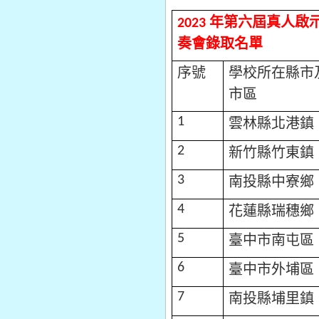
年第六屆真人啟
2023
奏會錄取名單
序號
學校所在縣市
市區
雲林縣北港鎮
1
新竹縣竹東鎮
2
南投縣中寮鄉
3
花蓮縣瑞穗鄉
4
臺中市南屯區
5
臺中市外埔區
6
南投縣埔里鎮
7