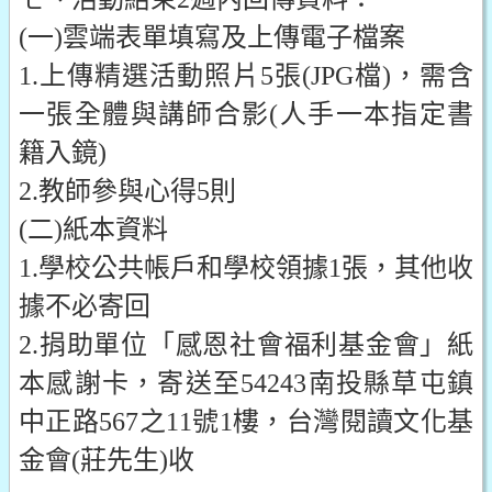
(一)雲端表單填寫及上傳電子檔案
1.上傳精選活動照片5張(JPG檔)，需含
一張全體與講師合影(人手一本指定書
籍入鏡)
2.教師參與心得5則
(二)紙本資料
1.學校公共帳戶和學校領據1張，其他收
據不必寄回
2.捐助單位「
感恩社會福利基金會」紙
本感謝卡，寄送至54243南投縣草屯鎮
中正路567之11號1樓，台灣閱讀文化基
金會(莊先生)收