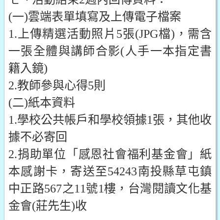
(一)雲端表單填寫及上傳電子檔案
1.上傳精選活動照片5張(JPG檔)，需含
一張全體與講師合影(人手一本指定書
籍入鏡)
2.教師參與心得5則
(二)紙本資料
1.學校公共帳戶和學校領據1張，其他收
據不必寄回
2.捐助單位「
感恩社會福利基金會」紙
本感謝卡，寄送至54243南投縣草屯鎮
中正路567之11號1樓，台灣閱讀文化基
金會(莊先生)收