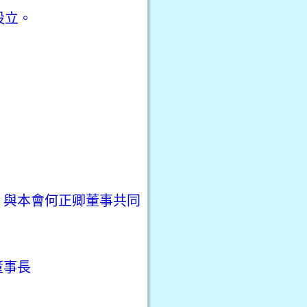
設立。
，與本會何正卿董事共同
董事長