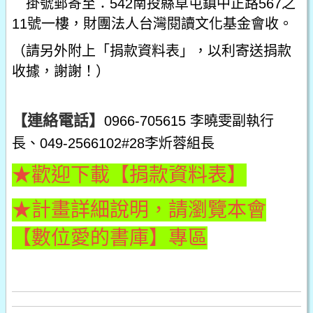
掛號郵寄至：542南投縣草屯鎮中正路567之
11號一樓，財團法人台灣閱讀文化基金會收。
（請另外附上「捐款資料表」，以利寄送捐款
收據，謝謝！）
【連絡電話】
0966-705615 李曉雯副執行
長、049-2566102#28李炘蓉組長
★
歡迎下載【捐款資料表】
★計畫詳細說明，請瀏覽本會
【
數位愛的書庫
】專區