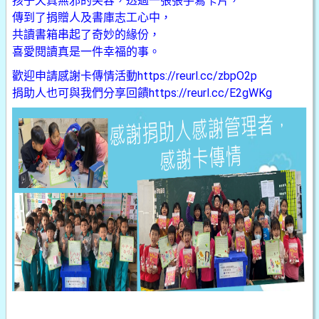
孩子天真無邪的笑容，透過一張張手寫卡片，
傳到了捐贈人及書庫志工心中，
共讀書箱串起了奇妙的緣份，
喜愛閱讀真是一件幸福的事。
歡迎申請感謝卡傳情活動
https://reurl.cc/zbpO2p
捐助人也可與我們分享回饋
https://reurl.cc/E2gWKg