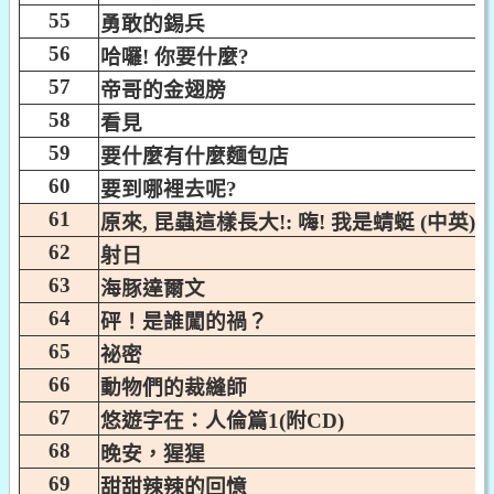
55
勇敢的錫兵
56
哈囉! 你要什麼?
57
帝哥的金翅膀
58
看見
59
要什麼有什麼麵包店
60
要到哪裡去呢?
61
原來, 昆蟲這樣長大!: 嗨! 我是蜻蜓 (中英)
62
射日
63
海豚達爾文
64
砰！是誰闖的禍？
65
祕密
66
動物們的裁縫師
67
悠遊字在：人倫篇1(附CD)
68
晚安，猩猩
69
甜甜辣辣的回憶