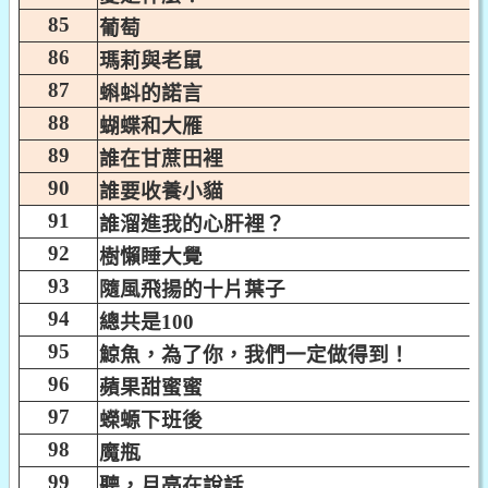
85
葡萄
86
瑪莉與老鼠
87
蝌蚪的諾言
88
蝴蝶和大雁
89
誰在甘蔗田裡
90
誰要收養小貓
91
誰溜進我的心肝裡？
92
樹懶睡大覺
93
隨風飛揚的十片葉子
94
總共是100
95
鯨魚，為了你，我們一定做得到！
96
蘋果甜蜜蜜
97
蠑螈下班後
98
魔瓶
99
聽，月亮在說話