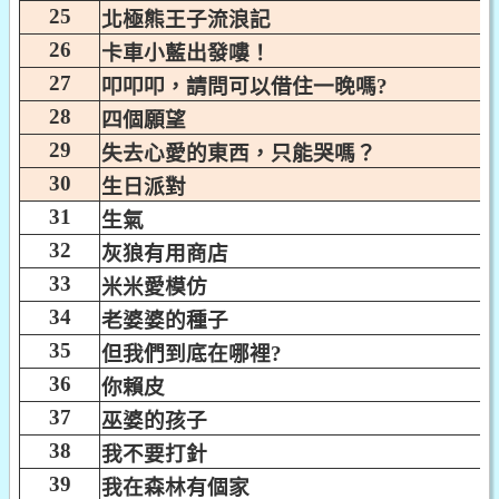
25
北極熊王子流浪記
26
卡車小藍出發嘍！
27
叩叩叩，請問可以借住一晚嗎?
28
四個願望
29
失去心愛的東西，只能哭嗎？
30
生日派對
31
生氣
32
灰狼有用商店
33
米米愛模仿
34
老婆婆的種子
35
但我們到底在哪裡?
36
你賴皮
37
巫婆的孩子
38
我不要打針
39
我在森林有個家