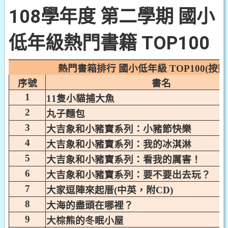
108學年度 第二學期 國小
低年級熱門書籍 TOP100
熱門書箱排行 國小低年級 TOP100(按
序號
書名
1
11隻小貓捕大魚
2
丸子麵包
3
大吉象和小豬寶系列：小豬節快樂
4
大吉象和小豬寶系列：我的冰淇淋
5
大吉象和小豬寶系列：看我的厲害！
6
大吉象和小豬寶系列：要不要出去玩？
7
大家逗陣來起厝(中英，附CD)
8
大海的盡頭在哪裡？
9
大棕熊的冬眠小屋