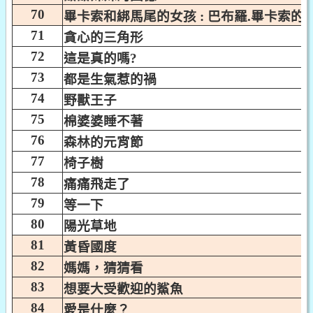
70
畢卡索和綁馬尾的女孩 : 巴布羅.畢卡索的
71
貪心的三角形
72
這是真的嗎?
73
都是生氣惹的禍
74
野獸王子
75
棉婆婆睡不著
76
森林的元宵節
77
椅子樹
78
痛痛飛走了
79
等一下
80
陽光草地
81
黃昏國度
82
媽媽，猜猜看
83
想要大受歡迎的鯊魚
84
愛是什麼？