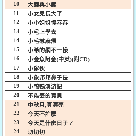
10
大鐘與小鐘
11
小女兒長大了
12
小小姐姐慢吞吞
13
小毛上學去
14
小毛惹麻煩
15
小希的網不一樣
16
小金魚阿金(中英)(附CD)
17
小傢伙
18
小象邦邦鼻子長
19
小鴨鴨溪游記
20
不能丟的寶貝
21
中秋月,真漂亮
22
今天不許願
23
今天是什麼日子？
24
切切切