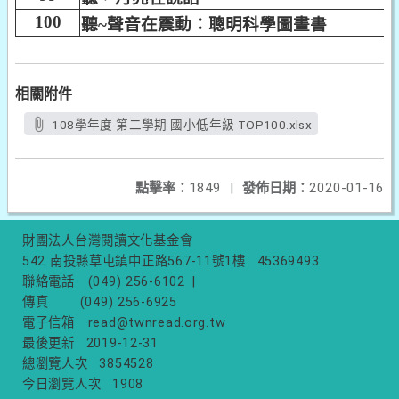
100
聽~聲音在震動：聰明科學圖畫書
相關附件
108學年度 第二學期 國小低年級 TOP100.xlsx
點擊率：
1849
|
發佈日期：
2020-01-16
財團法人台灣閱讀文化基金會
542 南投縣草屯鎮中正路567-11號1樓
45369493
聯絡電話
(049) 256-6102
|
傳真
(049) 256-6925
電子信箱
read@twnread.org.tw
最後更新
2019-12-31
總瀏覽人次
3854528
今日瀏覽人次
1908