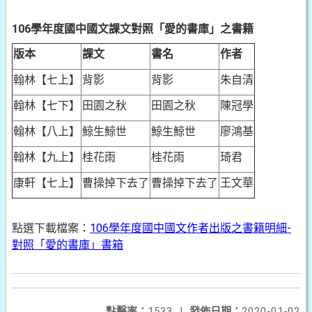
106學年度國中國文課文對照「愛的書庫」之書籍
版本
課文
書名
作者
翰林【七上】
背影
背影
朱自清
翰林【七下】
田園之秋
田園之秋
陳冠學
翰林【八上】
鯨生鯨世
鯨生鯨世
廖鴻基
翰林【九上】
桂花雨
桂花雨
琦君
康軒【七上】
曹操掉下去了
曹操掉下去了
王文華
點選下載檔案：
106學年度國中國文作者出版之書籍明細-
對照「愛的書庫」書箱
點擊率：
1533
|
發佈日期：
2020-01-02