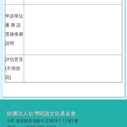
申請單位
書 庫 設
置後推廣
說明
評估意見
(不用填
寫)
:::
財團法人台灣閱讀文化基金會
542 南投縣草屯鎮中正路567-11號1樓