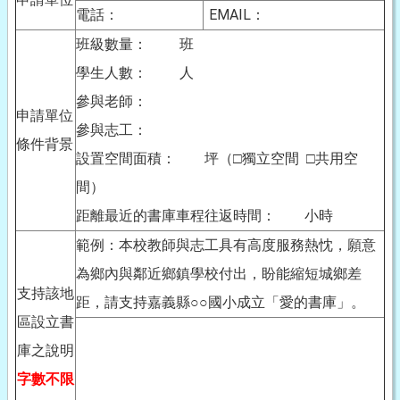
電話：
EMAIL：
班級數量： 班
學生人數： 人
參與老師：
申請單位
參與志工：
條件背景
設置空間面積： 坪（□獨立空間 □共用空
間）
距離最近的書庫車程往返時間： 小時
範例：本校教師與志工具有高度服務熱忱，願意
為鄉內與鄰近鄉鎮學校付出，盼能縮短城鄉差
支持該地
距，請支持嘉義縣○○國小成立「愛的書庫」。
區設立書
庫之說明
字數不限