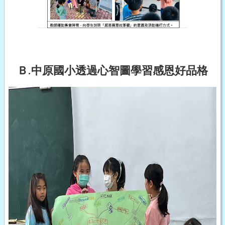
Ｂ.中原國小透過心智圖學習感恩好品格