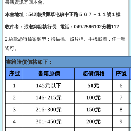
書籍資訊寄回本會。
本會地址：542南投縣草屯鎮中正路５６７－１１號１樓
收件者：張淑鄉副執行長
電話：049-2566102分機112
2.給款憑證檔案類型：掃描檔、照片檔、手機截圖，任一種
皆可。
書籍賠償價格如下：
序號
書籍原價
賠償價格
序號
1
145
元以下
50
元
6
2
146~215
元
100
元
7
3
216~300
元
150
元
8
4
301~450
元
200
元
9