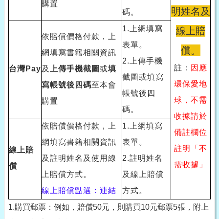
購置
明姓名及
碼。
1.
上網填寫
線上賠
依賠償價格付款，上
表單。
償。
網填寫書籍相關資訊
2.
上傳手機
註：
因應
台灣Pay
及
上傳手機截圖
或
填
截圖或填寫
環保愛地
寫帳號後四碼
至本會
帳號後四
球，不需
購置
碼。
收據請於
依賠償價格付款，上
1.
上網填寫
備註欄位
網填寫書籍相關資訊
表單。
註明「不
線上賠
及註明姓名及使用線
2.
註明姓名
需收據」
償
上賠償方式。
及線上賠償
線上賠償點選：
連結
方式。
1.購買郵票：例如，賠償50元，則購買10元郵票5張，附上