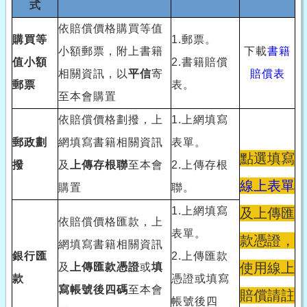
式
依賠償價格購買等值
購買等
1.
郵票。
小額郵票，附上書籍
下載
書籍
值小額
2.
書籍賠償
相關資訊，以
平信
寄
賠償表
郵票
表。
至本會購置
依賠償價格劃撥，上
1.
上網填寫
郵政劃
網填寫書籍相關資訊
表單。
點選填寫
撥
及
上傳存根聯
至本會
2.
上傳存根
線上表單
購置
聯。
1.
上網填寫
及上傳匯
依賠償價格匯款，上
表單。
款憑證，
網填寫書籍相關資訊
銀行匯
2.
上傳匯款
使用線上
及
上傳匯款憑證
或
填
款
憑證或填寫
寫帳號後四碼
至本會
賠償請註
帳號後四